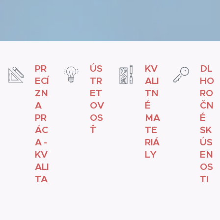
PR
ÚS
KV
DL
ECÍ
TR
ALI
HO
ZN
ET
TN
RO
A
OV
É
ČN
PR
OS
MA
É
ÁC
Ť
TE
SK
A -
RIÁ
ÚS
KV
LY
EN
ALI
OS
TA
TI