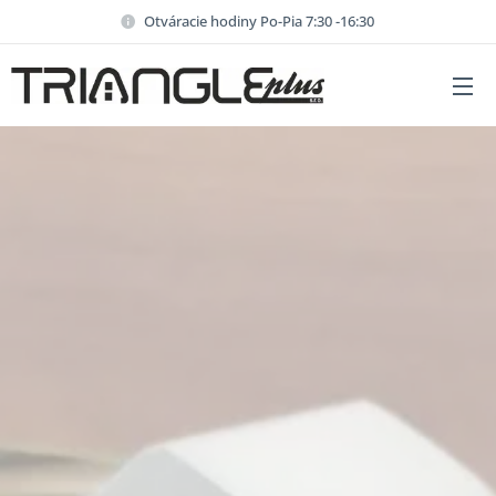
Otváracie hodiny Po-Pia 7:30 -16:30